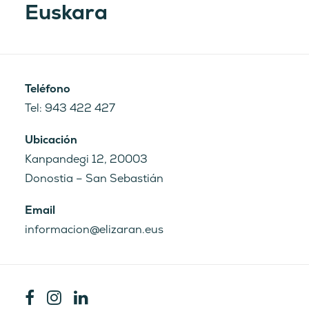
Euskara
Teléfono
Tel: 943 422 427
Dónde estamos
Ubicación
Kanpandegi 12, 20003
Donostia – San Sebastián
Kanpandegi, 12
20003 Donostia – San
Email
Sebastián
informacion@elizaran.eus