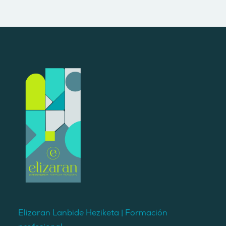
Elizaran Lanbide Heziketa | Formación