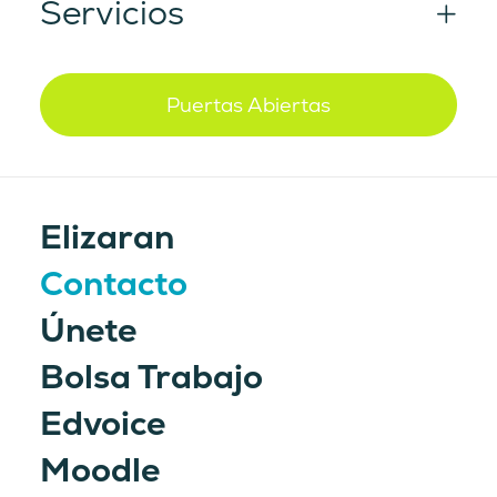
Servicios
Puertas Abiertas
Elizaran
Contacto
Únete
Bolsa Trabajo
He leído y acepto la política de
Edvoice
privacidad
Moodle