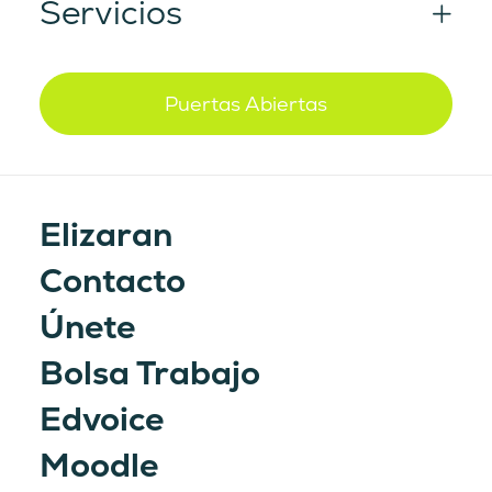
Servicios
Puertas Abiertas
Elizaran
Contacto
Únete
Bolsa Trabajo
¿Qué es Garbitu?
Edvoice
Nos complace presentarle el Proyecto
Moodle
Garbitu que el Centro de Formación