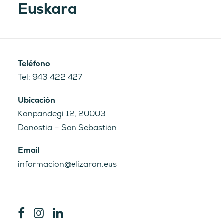
Euskara
Profesional Elizaran está llevando a
cabo a través de su alumnado de
Formación Profesional. Hemos creado
una empresa real, llamada GARBITU,
Teléfono
dedicada a la comercialización de
Tel: 943 422 427
productos de limpieza y desinfección,
con el objetivo de que sean los
Ubicación
alumnos los que la gestionen y puedan
Kanpandegi 12, 20003
de esta manera aprender todo aquello
Donostia – San Sebastián
relacionado con la Gestión
Administrativa.
Email
informacion@elizaran.eus
El objetivo de nuestra empresa es
meramente educativo y práctico para
que así, con el desarrollo del mismo,
nuestros alumnos, desarrollen sus